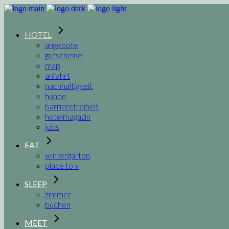
HOTEL
angebote
gutscheine
map
anfahrt
nachhaltigkeit
hunde
barrierefreiheit
hotelmagazin
jobs
EAT
wintergarten
place to v
SLEEP
zimmer
buchen
MEET