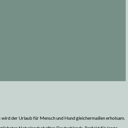
s wird der Urlaub für Mensch und Hund gleichermaßen erholsam.
nglichsten Naturlandschaften Deutschlands. Perfekt für lange