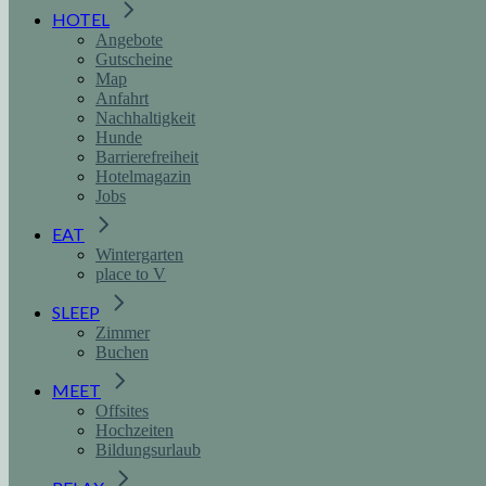
HOTEL
Angebote
Gutscheine
Map
Anfahrt
Nachhaltigkeit
Hunde
Barrierefreiheit
Hotelmagazin
Jobs
EAT
Wintergarten
place to V
SLEEP
Zimmer
Buchen
MEET
Offsites
Hochzeiten
Bildungsurlaub