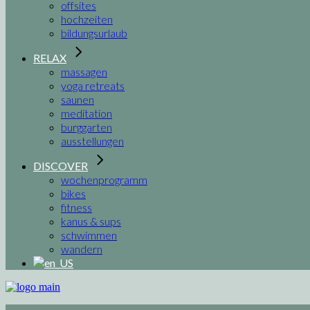
offsites
hochzeiten
bildungsurlaub
RELAX
massagen
yoga retreats
saunen
meditation
burggarten
ausstellungen
DISCOVER
wochenprogramm
bikes
fitness
kanus & sups
schwimmen
wandern