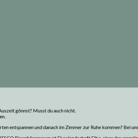
Auszeit gönnst? Musst du auch nicht.
en.
garten entspannen und danach im Zimmer zur Ruhe kommen? Bei un
ESCO Biosphärenreservat Flusslandschaft Elbe,
einer der ursprü