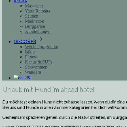
RELAX
Massagen
Yoga Retreats
Saunen
Meditation
Burggarten
Ausstellungen
DISCOVER
Wochenprogramm
Bikes
Fitness
Kanus & SUPs
Schwimmen
Wandern
Urlaub mit Hund im ahead hotel
Du möchtest deinen Hund nicht zuhause lassen, wenn du dir eine 
Bei uns sind Hunde in allen Zimmerkategorien herzlich willkomm
Gemeinsam spazieren gehen, durch die Natur streifen, im Burg
Unser veganes und nachhaltig geführtes Hotel liegt mitten im
UN