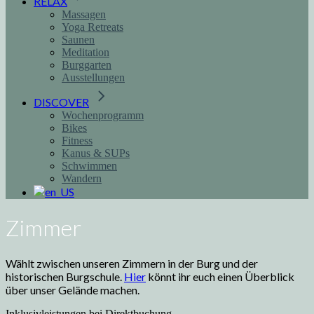
RELAX
Massagen
Yoga Retreats
Saunen
Meditation
Burggarten
Ausstellungen
DISCOVER
Wochenprogramm
Bikes
Fitness
Kanus & SUPs
Schwimmen
Wandern
Zimmer
Wählt zwischen unseren Zimmern in der Burg und der
historischen Burgschule.
Hier
könnt ihr euch einen Überblick
über unser Gelände machen.
Inklusivleistungen bei Direktbuchung