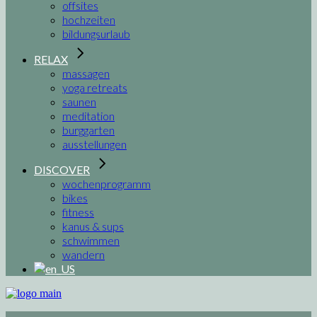
offsites
hochzeiten
bildungsurlaub
RELAX
massagen
yoga retreats
saunen
meditation
burggarten
ausstellungen
DISCOVER
wochenprogramm
bikes
fitness
kanus & sups
schwimmen
wandern