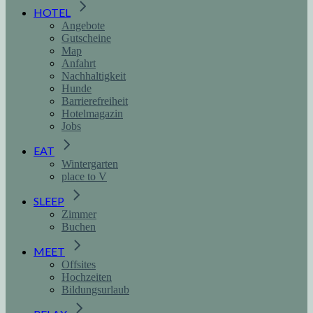
HOTEL
Angebote
Gutscheine
Map
Anfahrt
Nachhaltigkeit
Hunde
Barrierefreiheit
Hotelmagazin
Jobs
EAT
Wintergarten
place to V
SLEEP
Zimmer
Buchen
MEET
Offsites
Hochzeiten
Bildungsurlaub