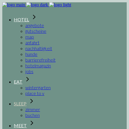
HOTEL
angebote
gutscheine
map
anfahrt
nachhaltigkeit
hunde
barrierefreiheit
hotelmagazin
jobs
EAT
wintergarten
place to v
SLEEP
zimmer
buchen
MEET