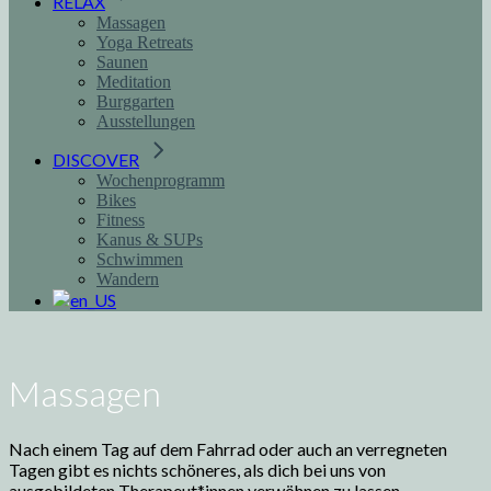
RELAX
Massagen
Yoga Retreats
Saunen
Meditation
Burggarten
Ausstellungen
DISCOVER
Wochenprogramm
Bikes
Fitness
Kanus & SUPs
Schwimmen
Wandern
Massagen
Nach einem Tag auf dem Fahrrad oder auch an verregneten
Tagen gibt es nichts schöneres, als dich bei uns von
ausgebildeten Therapeut*innen verwöhnen zu lassen.