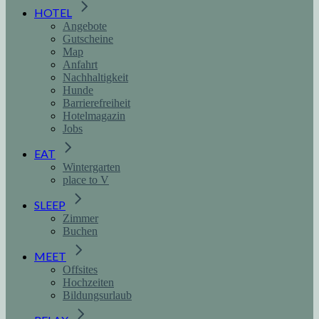
HOTEL
Angebote
Gutscheine
Map
Anfahrt
Nachhaltigkeit
Hunde
Barrierefreiheit
Hotelmagazin
Jobs
EAT
Wintergarten
place to V
SLEEP
Zimmer
Buchen
MEET
Offsites
Hochzeiten
Bildungsurlaub