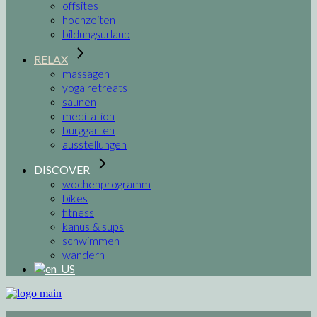
offsites
hochzeiten
bildungsurlaub
RELAX
massagen
yoga retreats
saunen
meditation
burggarten
ausstellungen
DISCOVER
wochenprogramm
bikes
fitness
kanus & sups
schwimmen
wandern