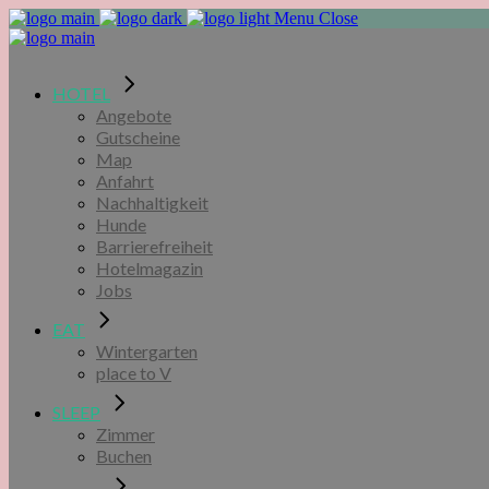
Menu
Close
HOTEL
Angebote
Gutscheine
Map
Anfahrt
Nachhaltigkeit
Hunde
Barrierefreiheit
Hotelmagazin
Jobs
EAT
Wintergarten
place to V
SLEEP
Zimmer
Buchen