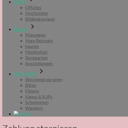
MEET
Offsites
Hochzeiten
Bildungsurlaub
RELAX
Massagen
Yoga Retreats
Saunen
Meditation
Burggarten
Ausstellungen
DISCOVER
Wochenprogramm
Bikes
Fitness
Kanus & SUPs
Schwimmen
Wandern